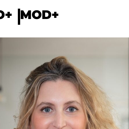
O+
MOD+