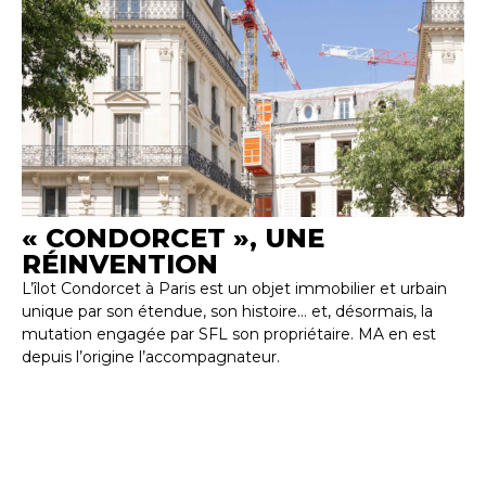
« CONDORCET », UNE
L
RÉINVENTION
C
N
L’îlot Condorcet à Paris est un objet immobilier et urbain
unique par son étendue, son histoire… et, désormais, la
So
mutation engagée par SFL son propriétaire. MA en est
l’
depuis l’origine l’accompagnateur.
Gr
pr
mo
for
ha
de